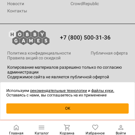
Новости
CrowdRepublic
Контакты
+7 (800) 500-31-36
Политика конфиденциальности
Публичная оферта
Правила акций со скидкой
Копирование материалов разрешено только по согласию
администрации
Содержимое сайта не является публичной офертой
На сайте Hobby Games применяются
рекомендательные
технологии
.
Используем
рекомендательные технологии
и
файлы куки.
Оставаясь с нами, вы соглашаетесь на их применение
Уведомить о наличии
OK
Главная
Каталог
Корзина
Избранное
Войти