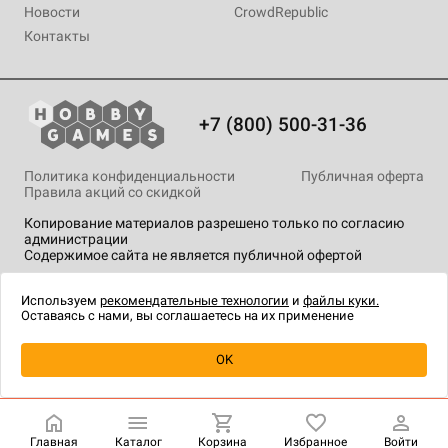
Новости
CrowdRepublic
Контакты
+7 (800) 500-31-36
Политика конфиденциальности
Публичная оферта
Правила акций со скидкой
Копирование материалов разрешено только по согласию
администрации
Содержимое сайта не является публичной офертой
На сайте Hobby Games применяются
рекомендательные
технологии
.
Используем
рекомендательные технологии
и
файлы куки.
Оставаясь с нами, вы соглашаетесь на их применение
Уведомить о наличии
OK
Главная
Каталог
Корзина
Избранное
Войти