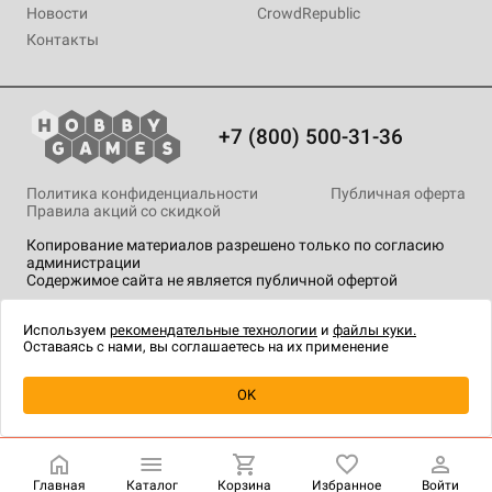
Новости
CrowdRepublic
Контакты
+7 (800) 500-31-36
Политика конфиденциальности
Публичная оферта
Правила акций со скидкой
Копирование материалов разрешено только по согласию
администрации
Содержимое сайта не является публичной офертой
На сайте Hobby Games применяются
рекомендательные
технологии
.
Используем
рекомендательные технологии
и
файлы куки.
Оставаясь с нами, вы соглашаетесь на их применение
Уведомить о наличии
OK
Главная
Каталог
Корзина
Избранное
Войти