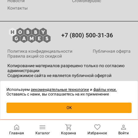
Новости
CrowdRepublic
Контакты
+7 (800) 500-31-36
Политика конфиденциальности
Публичная оферта
Правила акций со скидкой
Копирование материалов разрешено только по согласию
администрации
Содержимое сайта не является публичной офертой
На сайте Hobby Games применяются
рекомендательные
технологии
.
Используем
рекомендательные технологии
и
файлы куки.
Оставаясь с нами, вы соглашаетесь на их применение
Уведомить о наличии
OK
Главная
Каталог
Корзина
Избранное
Войти