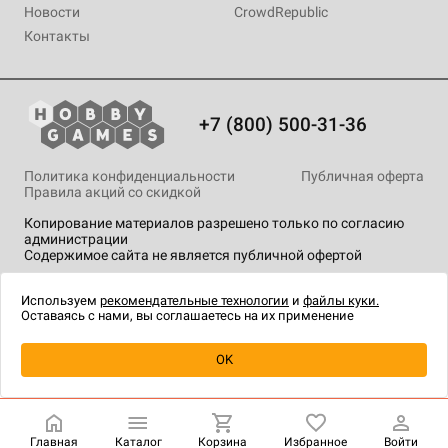
Новости
CrowdRepublic
Контакты
+7 (800) 500-31-36
Политика конфиденциальности
Публичная оферта
Правила акций со скидкой
Копирование материалов разрешено только по согласию
администрации
Содержимое сайта не является публичной офертой
На сайте Hobby Games применяются
рекомендательные
технологии
.
Используем
рекомендательные технологии
и
файлы куки.
Оставаясь с нами, вы соглашаетесь на их применение
Уведомить о наличии
OK
Главная
Каталог
Корзина
Избранное
Войти