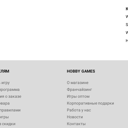
Настольная игра Hobby Worl
Египта
S
1 991
W
H
Настольная игра Hobby World
Белая смерть
12 990
ЕЛЯМ
HOBBY GAMES
 игру
О магазине
программа
Франчайзинг
Настольная игра Hobby World
я о заказе
Игры оптом
Сердце роя. Дисплей бустеро
овара
Корпоративные подарки
3 490
 правилами
Работа у нас
игры
Новости
з скидки
Контакты