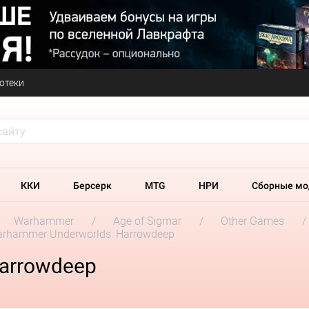
отеки
ККИ
Берсерк
MTG
НРИ
Сборные мо
Warhammer
Age of Sigmar
Other Games
rhammer Underworlds: Harrowdeep
arrowdeep