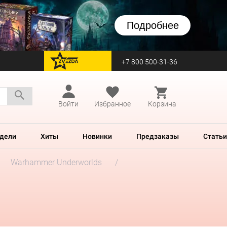
Подробнее
+7 800 500-31-36
перейти на Zvezda
Войти
Избранное
Корзина
дели
Хиты
Новинки
Предзаказы
Статьи
Warhammer Underworlds