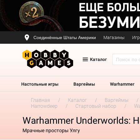
Соединённые Штаты Америки
Магазины
Игр
Каталог
Настольные игры
Варгеймы
Warhammer
Главная
Каталог
Варгеймы
Harrowdeep
Стартовый набор
Wa
Warhammer Underworlds: H
Мрачные просторы Улгу