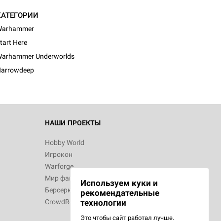
КАТЕГОРИИ
Warhammer
d Монстры
tart Here
arhammer Underworlds
arrowdeep
 Зомбицид:
НАШИ ПРОЕКТЫ
Hobby World
Игрокон
 Берсерк.
Warforge
в
Мир фантастики
Используем куки и
Берсерк
рекомендательные
CrowdRepublic
технологии
Это чтобы сайт работал лучше.