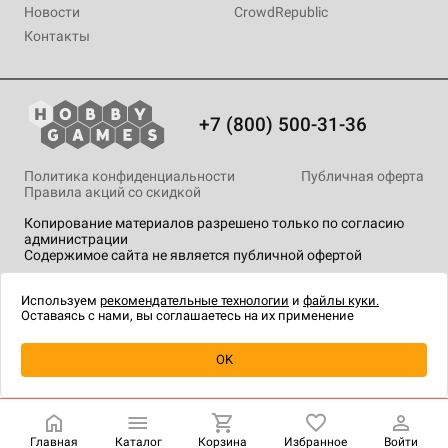
Новости
CrowdRepublic
Контакты
+7 (800) 500-31-36
Политика конфиденциальности
Публичная оферта
Правила акций со скидкой
Копирование материалов разрешено только по согласию
администрации
Содержимое сайта не является публичной офертой
На сайте Hobby Games применяются
рекомендательные
технологии
.
Используем
рекомендательные технологии
и
файлы куки.
Оставаясь с нами, вы соглашаетесь на их применение
Уведомить о наличии
OK
Главная
Каталог
Корзина
Избранное
Войти