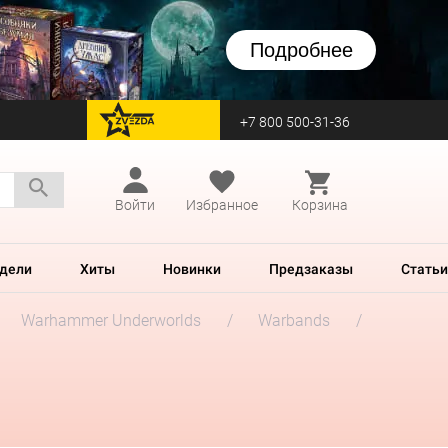
Подробнее
+7 800 500-31-36
перейти на Zvezda
Войти
Избранное
Корзина
дели
Хиты
Новинки
Предзаказы
Статьи
Warhammer Underworlds
Warbands