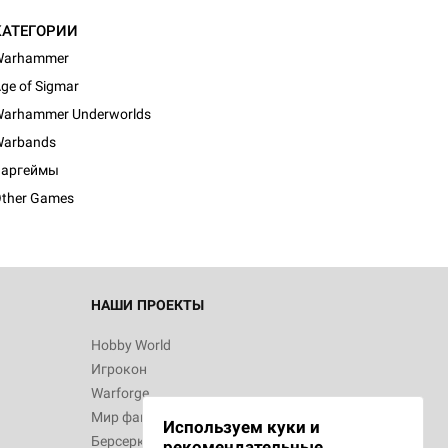
КАТЕГОРИИ
Warhammer
ge of Sigmar
arhammer Underworlds
arbands
Варгеймы
ther Games
НАШИ ПРОЕКТЫ
Hobby World
Игрокон
Warforge
Мир фантастики
Используем куки и
Берсерк
рекомендательные