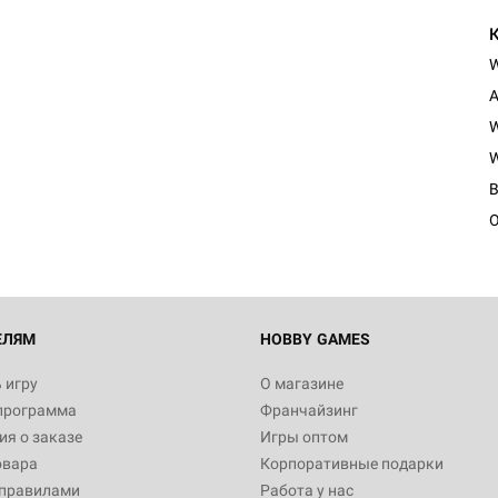
A
W
W
O
ЕЛЯМ
HOBBY GAMES
 игру
О магазине
программа
Франчайзинг
я о заказе
Игры оптом
овара
Корпоративные подарки
 правилами
Работа у нас