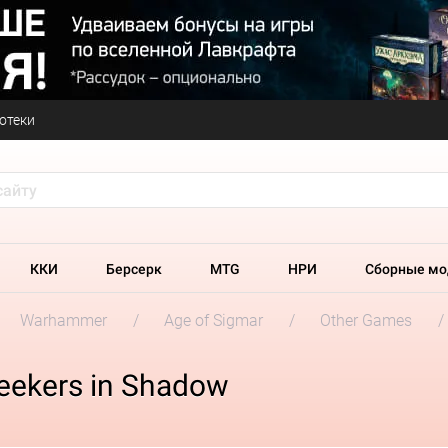
отеки
ККИ
Берсерк
MTG
НРИ
Сборные мо
Warhammer
Age of Sigmar
Other Games
eekers in Shadow