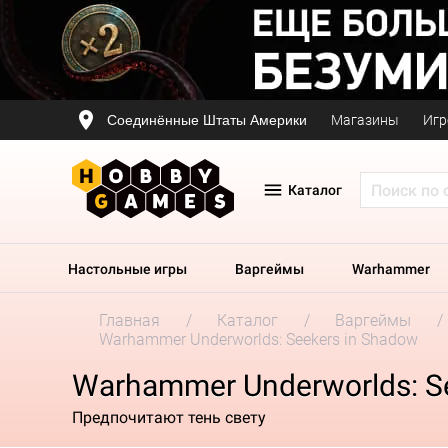
Соединённые Штаты Америки
Магазины
Игр
Каталог
Настольные игры
Варгеймы
Warhammer
Главная
Каталог
Варгеймы
Warhammer Underworlds: Seekers in Shadow
Warhammer Underworlds: S
Предпочитают тень свету