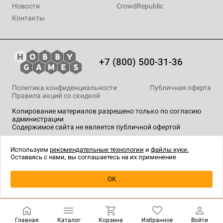
Новости
CrowdRepublic
Контакты
+7 (800) 500-31-36
Политика конфиденциальности
Публичная оферта
Правила акций со скидкой
Копирование материалов разрешено только по согласию
администрации
Содержимое сайта не является публичной офертой
На сайте Hobby Games применяются
рекомендательные
технологии
.
Используем
рекомендательные технологии
и
файлы куки.
Оставаясь с нами, вы соглашаетесь на их применение
Уведомить о наличии
OK
Главная
Каталог
Корзина
Избранное
Войти