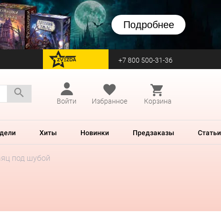
Подробнее
+7 800 500-31-36
перейти на Zvezda
Войти
Избранное
Корзина
дели
Хиты
Новинки
Предзаказы
Статьи
яц под шубой