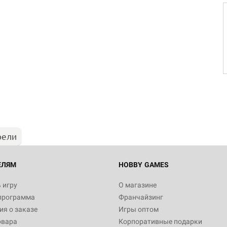
Настольная игра Hobby Worl
Египта
1 991
рели
Настольная игра Hobby World
Белая смерть
12 990
ЕЛЯМ
HOBBY GAMES
 игру
О магазине
программа
Франчайзинг
Настольная игра Hobby World
я о заказе
Игры оптом
Сердце роя. Дисплей бустеро
овара
Корпоративные подарки