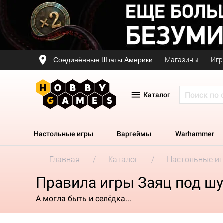
Соединённые Штаты Америки
Магазины
Игр
Каталог
Настольные игры
Варгеймы
Warhammer
Главная
Каталог
Настольные и
Правила игры Заяц под ш
А могла быть и селёдка...