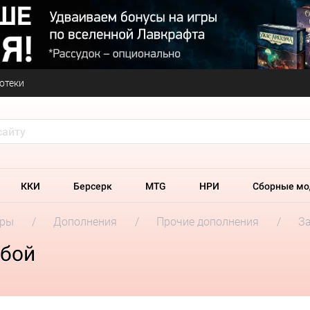
отеки
ККИ
Берсерк
MTG
НРИ
Сборные мо
гры
Дополнения
Прочие дополнения
За
убой