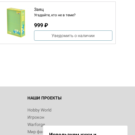
Заяц
Угадайте, кто не в теме?
999 ₽
Уведомить о наличии
d Монстры
 Зомбицид:
НАШИ ПРОЕКТЫ
Hobby World
Игрокон
 Берсерк.
Warforge
в
Мир фантастики
Используем куки и