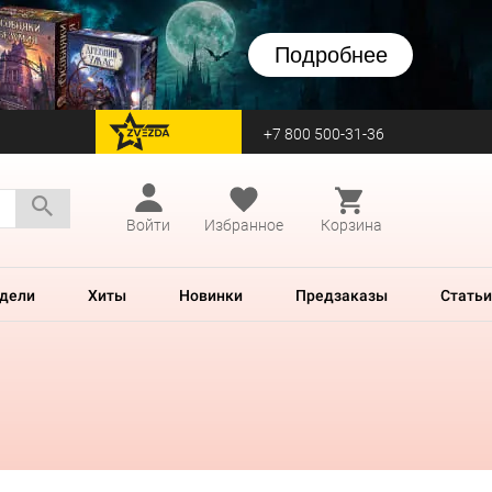
Подробнее
+7 800 500-31-36
перейти на Zvezda
Войти
Избранное
Корзина
дели
Хиты
Новинки
Предзаказы
Статьи