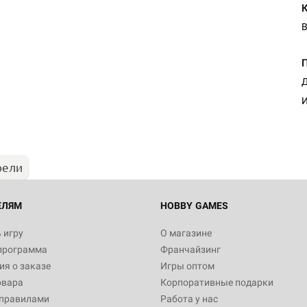
В
Д
И
рели
ЕЛЯМ
HOBBY GAMES
 игру
О магазине
программа
Франчайзинг
я о заказе
Игры оптом
овара
Корпоративные подарки
 правилами
Работа у нас