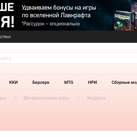
отеки
ККИ
Берсерк
MTG
НРИ
Сборные мо
гры
Вечериночные игры
Жадюги