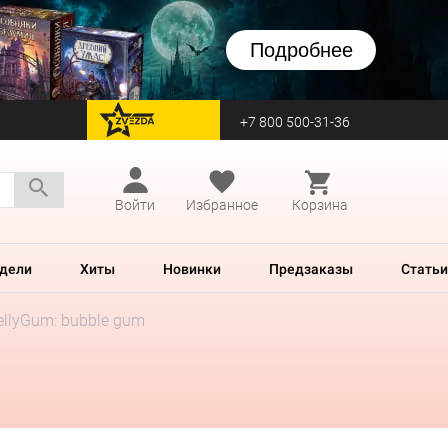
Подробнее
+7 800 500-31-36
перейти на Zvezda
Войти
Избранное
Корзина
дели
Хиты
Новинки
Предзаказы
Статьи
llyGum: bubble gum