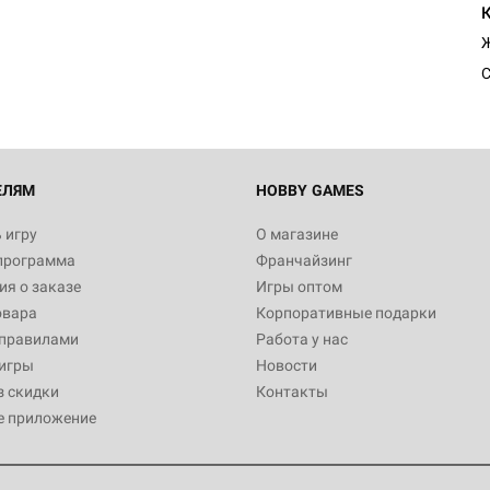
Ж
С
ЕЛЯМ
HOBBY GAMES
 игру
О магазине
программа
Франчайзинг
я о заказе
Игры оптом
овара
Корпоративные подарки
 правилами
Работа у нас
игры
Новости
з скидки
Контакты
е приложение