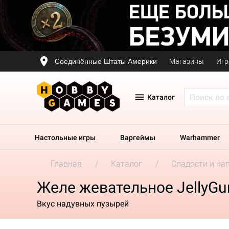
Соединённые Штаты Америки
Магазины
Игр
Каталог
Настольные игры
Варгеймы
Warhammer
Главная
Каталог
Сладости и на
Желе жевательное JellyGu
Вкус надувных пузырей