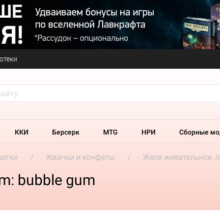
отеки
ККИ
Берсерк
MTG
НРИ
Сборные мо
питки
Жвачки и конфеты
Желе жевательное Je
m: bubble gum