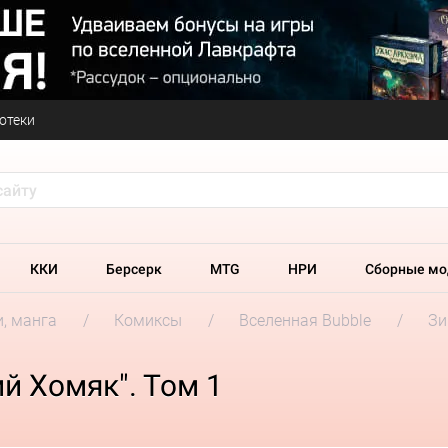
отеки
ККИ
Берсерк
MTG
НРИ
Сборные мо
и, манга
Комиксы
Вселенная Bubble
Зи
й Хомяк". Том 1