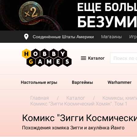
Соединённые Штаты Америки
Магазины
Игр
Каталог
Настольные игры
Варгеймы
Warhammer
Главная
Каталог
Комиксы, книг
Комикс "Зигги Космический Хомяк". Том 1
Комикс "Зигги Космически
Похождения хомяка Зигги и акулёнка Йанго