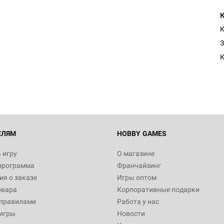
К
З
ЕЛЯМ
HOBBY GAMES
 игру
О магазине
программа
Франчайзинг
я о заказе
Игры оптом
овара
Корпоративные подарки
 правилами
Работа у нас
игры
Новости