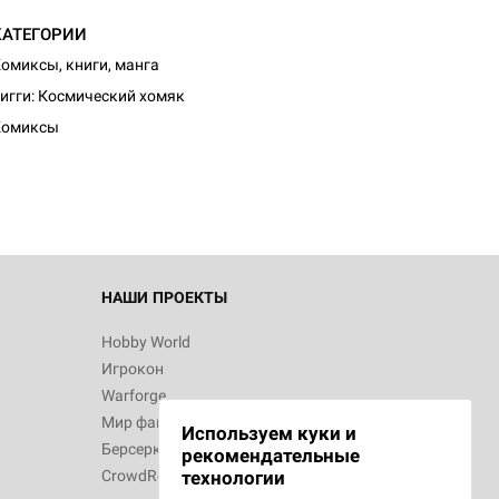
КАТЕГОРИИ
омиксы, книги, манга
игги: Космический хомяк
Комиксы
НАШИ ПРОЕКТЫ
Hobby World
Игрокон
Warforge
Мир фантастики
Используем куки и
Берсерк
рекомендательные
CrowdRepublic
технологии