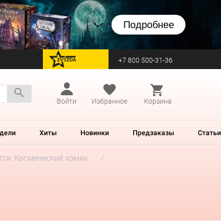
Подробнее
+7 800 500-31-36
перейти на Zvezda
Войти
Избранное
Корзина
дели
Хиты
Новинки
Предзаказы
Статьи
гги: Космический хомяк