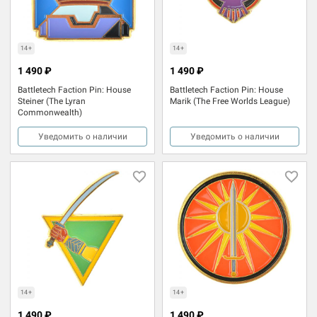
14+
14+
1 490 ₽
1 490 ₽
Battletech Faction Pin: House
Battletech Faction Pin: House
Steiner (The Lyran
Marik (The Free Worlds League)
Commonwealth)
Уведомить о наличии
Уведомить о наличии
14+
14+
1 490 ₽
1 490 ₽