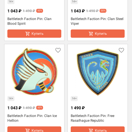
14+
14+
1 043 ₽
1 043 ₽
1 490 ₽
1 490 ₽
-30%
-30%
Battletech Faction Pin: Clan
Battletech Faction Pin: Clan Steel
Blood Spirit
Viper
Купить
Купить
14+
14+
1 043 ₽
1 490 ₽
1 490 ₽
-30%
Battletech Faction Pin: Clan Ice
Battletech Faction Pin: Free
Hellion
Rasalhague Republic
Купить
Купить