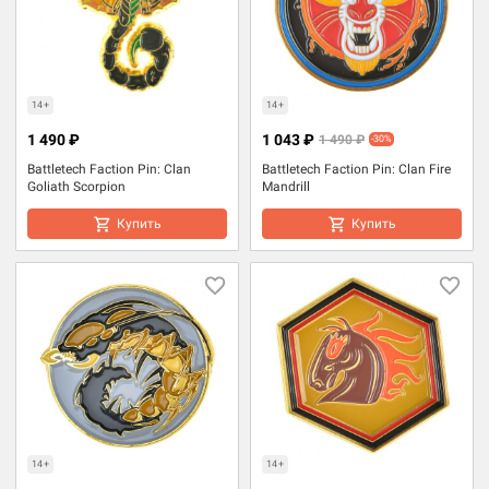
14+
14+
1 490 ₽
1 043 ₽
1 490 ₽
-30%
Battletech Faction Pin: Clan
Battletech Faction Pin: Clan Fire
Goliath Scorpion
Mandrill
Купить
Купить
14+
14+