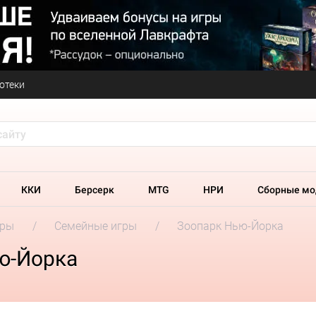
отеки
ККИ
Берсерк
MTG
НРИ
Сборные мо
гры
Семейные игры
Зоопарк Нью-Йорка
ю-Йорка