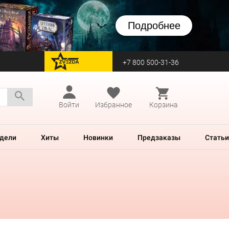
Подробнее
+7 800 500-31-36
перейти на Zvezda
Войти
Избранное
Корзина
дели
Хиты
Новинки
Предзаказы
Статьи