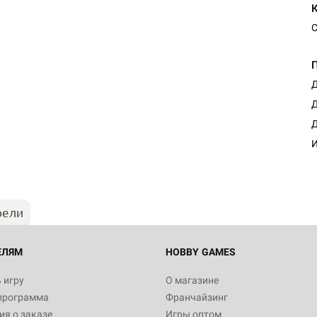
С
Д
Д
Д
И
рели
ЕЛЯМ
HOBBY GAMES
 игру
О магазине
программа
Франчайзинг
я о заказе
Игры оптом