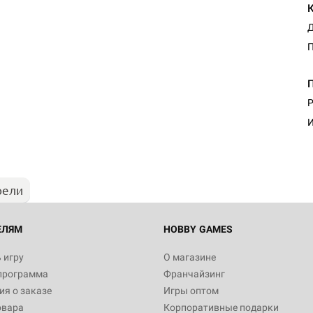
Д
Настольная игра Hobby Worl
Р
Египта
И
1 991
рели
Настольная игра Hobby World
Белая смерть
12 990
ЕЛЯМ
HOBBY GAMES
 игру
О магазине
программа
Франчайзинг
Настольная игра Hobby Worl
я о заказе
Игры оптом
Аркхэма. Карточная игра
овара
Корпоративные подарки