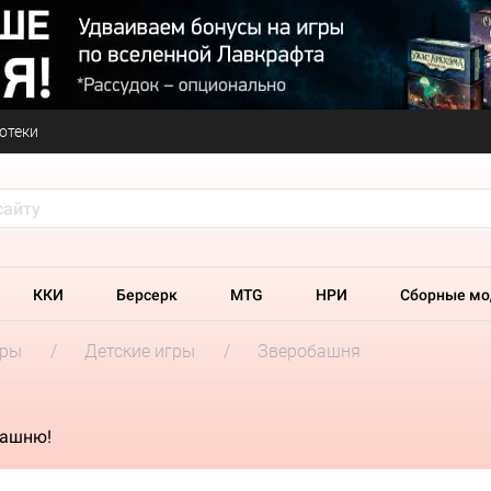
отеки
ККИ
Берсерк
MTG
НРИ
Сборные мо
гры
Детские игры
Зверобашня
башню!