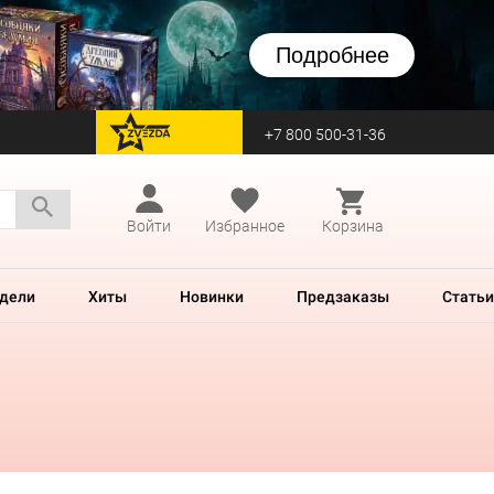
Подробнее
+7 800 500-31-36
перейти на Zvezda
Войти
Избранное
Корзина
дели
Хиты
Новинки
Предзаказы
Статьи