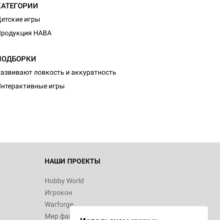
КАТЕГОРИИ
етские игры
Продукция HABA
ПОДБОРКИ
d Монстры
азвивают ловкость и аккуратность
нтерактивные игры
 Зомбицид:
НАШИ ПРОЕКТЫ
Hobby World
Игрокон
d Ужас
Warforge
Мир фантастики