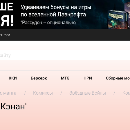
отеки
ККИ
Берсерк
MTG
НРИ
Сборные мо
и, манга
Комиксы
Звёздные Войны
Ком
 Кэнан"