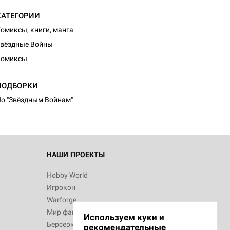
КАТЕГОРИИ
омиксы, книги, манга
вёздные Войны
Комиксы
ПОДБОРКИ
о "Звёздным Войнам"
НАШИ ПРОЕКТЫ
Hobby World
Игрокон
Warforge
Мир фантастики
Используем куки и
Берсерк
рекомендательные