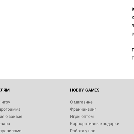
К
З
П
ЕЛЯМ
HOBBY GAMES
 игру
О магазине
программа
Франчайзинг
я о заказе
Игры оптом
овара
Корпоративные подарки
 правилами
Работа у нас