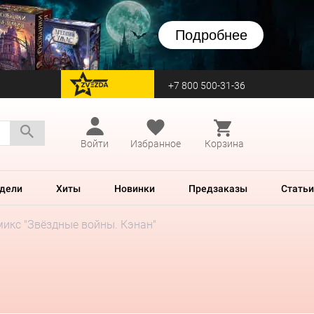
Подробнее
+7 800 500-31-36
перейти на Zvezda
Войти
Избранное
Корзина
дели
Хиты
Новинки
Предзаказы
Статьи
икс "Звёздные войны. Кэнан"