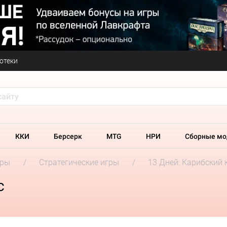
отеки
ККИ
Берсерк
MTG
НРИ
Сборные мо
гры
Стратегические игры
13 Дней: Карибский 
с