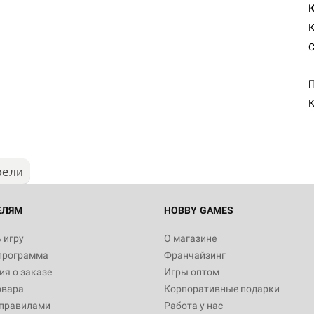
К
С
К
рели
ЕЛЯМ
HOBBY GAMES
 игру
О магазине
программа
Франчайзинг
я о заказе
Игры оптом
овара
Корпоративные подарки
 правилами
Работа у нас