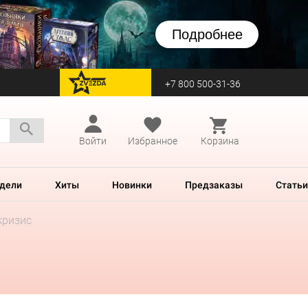
Подробнее
+7 800 500-31-36
перейти на Zvezda
Войти
Избранное
Корзина
дели
Хиты
Новинки
Предзаказы
Статьи
кризис