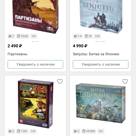
1
30-60
10+
1-4
20
18+
2 490 ₽
4 990 ₽
Партизаны
Senjutsu: Битва за Японию
Уведомить о наличии
Уведомить о наличии
2
120+
14+
2
60-480
13+