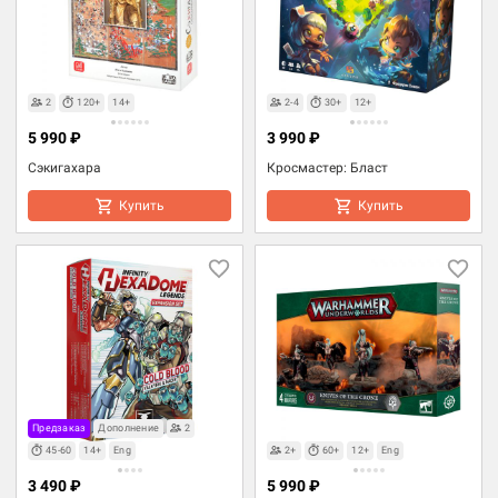
2
120+
14+
2-4
30+
12+
5 990 ₽
3 990 ₽
Сэкигахара
Кросмастер: Бласт
Купить
Купить
Предзаказ
Дополнение
2
45-60
14+
Eng
2+
60+
12+
Eng
3 490 ₽
5 990 ₽