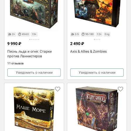
2+
45-60
13+
2-5
90-180
12+
Eng
9 990 ₽
2 490 ₽
Песнь льда и огня: Старки
Axis & Allies & Zombies
против Ланнистеров
11 отзывов
Уведомить о наличии
Уведомить о наличии