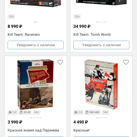
12+
12+
8 990 ₽
34 990 ₽
Kill Team: Raveners
Kill Team: Tomb World
Уведомить о наличии
Уведомить о наличии
1-2
30-60
14+
1-2
360-480
14+
3 990 ₽
4 490 ₽
Красное знамя над Парижем
Красные!