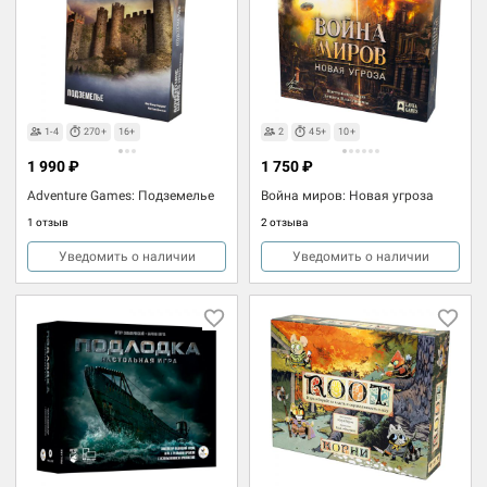
1-4
270+
16+
2
45+
10+
1 990 ₽
1 750 ₽
Adventure Games: Подземелье
Война миров: Новая угроза
1 отзыв
2 отзыва
Уведомить о наличии
Уведомить о наличии