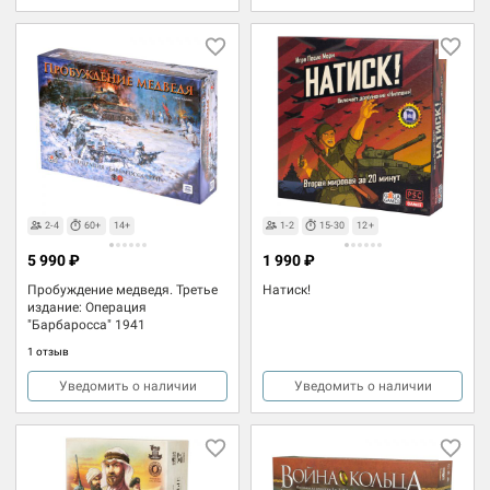
2-4
60+
14+
1-2
15-30
12+
5 990 ₽
1 990 ₽
Пробуждение медведя. Третье
Натиск!
издание: Операция
"Барбаросса" 1941
1 отзыв
Уведомить о наличии
Уведомить о наличии