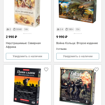
2
30-60
14+
2-4
180+
13+
2 990 ₽
9 990 ₽
Неустрашимые: Северная
Война Кольца: Второе издание
Африка
3 отзыва
Уведомить о наличии
Уведомить о наличии