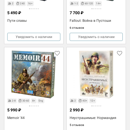
2
240
16+
1-2
60-120
14+
5 490 ₽
7 700 ₽
Пути славы
Fallout: Война в Пустоши
6 отзывов
Уведомить о наличии
Уведомить о наличии
2-8
30-60
8+
Eng
2
40+
12+
5 990 ₽
2 990 ₽
Memoir '44
Неустрашимые: Нормандия
5 отзывов