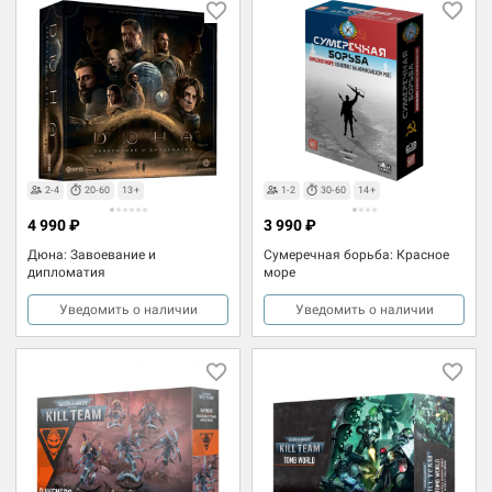
2-4
20-60
13+
1-2
30-60
14+
4 990 ₽
3 990 ₽
Дюна: Завоевание и
Сумеречная борьба: Красное
дипломатия
море
Уведомить о наличии
Уведомить о наличии