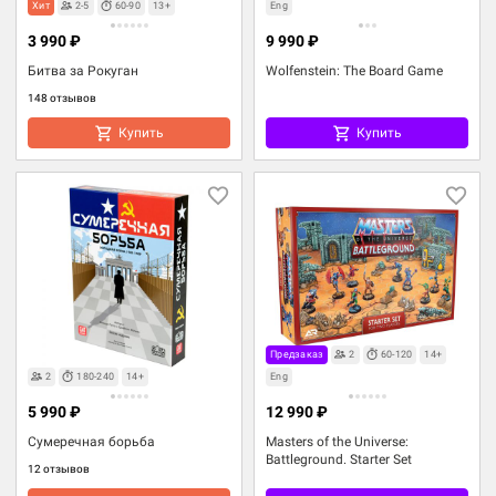
Хит
2-5
60-90
13+
Eng
3 990 ₽
9 990 ₽
Битва за Рокуган
Wolfenstein: The Board Game
148 отзывов
Купить
Купить
Предзаказ
2
60-120
14+
2
180-240
14+
Eng
5 990 ₽
12 990 ₽
Сумеречная борьба
Masters of the Universe:
Battleground. Starter Set
12 отзывов