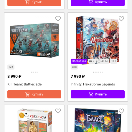
Купить
Купить
Предзаказ
2
45-60
14+
12+
Eng
8 990 ₽
7 990 ₽
Kill Team: Battleclade
Infinity. HexaDome Legends
Купить
Купить