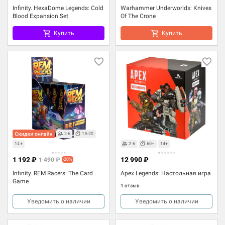
Infinity. HexaDome Legends: Cold
Warhammer Underworlds: Knives
Blood Expansion Set
Of The Crone
Купить
Купить
2-6
15-20
14+
2-6
60+
14+
1 192 ₽
12 990 ₽
1 490 ₽
-20%
Infinity. REM Racers: The Card
Apex Legends: Настольная игра
Game
1 отзыв
Уведомить о наличии
Уведомить о наличии