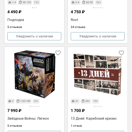
1-4
30-120
12+
2-4
60-90
10+
4 490 ₽
4 750 ₽
Подлодка
Root
5 отзывов
34 отзыва
Уведомить о наличии
Уведомить о наличии
2
120-180
13+
2+
45+
10+
7 990 ₽
1 700 ₽
Звёздные Войны: Легион
13 Дней: Карибский кризис
5 отзывов
1 отзыв