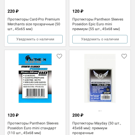
220 ₽
120 ₽
Протекторы Card-Pro Premium
Протекторы Pantheon Sleeves
Merchants size прозрачные (50
Poseidon Epic Euro mini
шт., 45x65 мм)
премиум (55 шт., 45x68 мм)
Уведомить о наличии
Уведомить о наличии
120 ₽
200 ₽
Протекторы Pantheon Sleeves
Протекторы Mayday (50 шт.,
Poseidon Euro mini стандарт
45x68 мм): премиум
(110 шт., 45x68 мм)
прозрачные