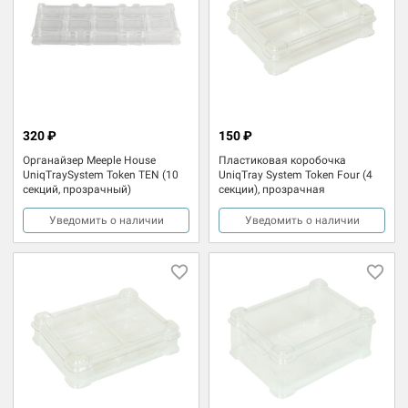
320 ₽
150 ₽
Органайзер Meeple House
Пластиковая коробочка
UniqTraySystem Token TEN (10
UniqTray System Token Four (4
секций, прозрачный)
секции), прозрачная
Уведомить о наличии
Уведомить о наличии