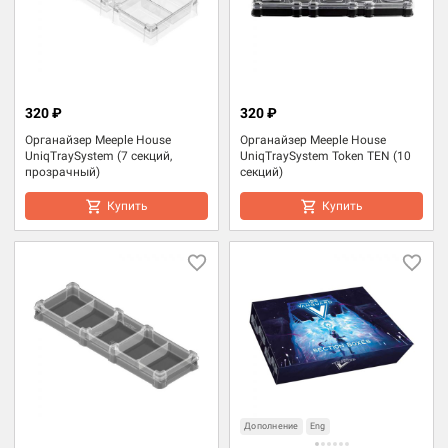
320 ₽
320 ₽
Органайзер Meeple House
Органайзер Meeple House
UniqTraySystem (7 секций,
UniqTraySystem Token TEN (10
прозрачный)
секций)
Купить
Купить
Дополнение
Eng