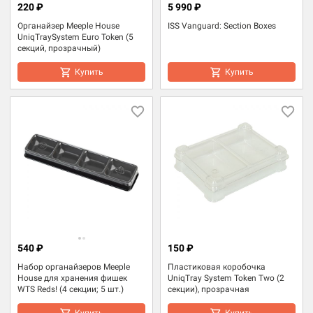
220 ₽
5 990 ₽
Органайзер Meeple House
ISS Vanguard: Section Boxes
UniqTraySystem Euro Token (5
секций, прозрачный)
Купить
Купить
540 ₽
150 ₽
Набор органайзеров Meeple
Пластиковая коробочка
House для хранения фишек
UniqTray System Token Two (2
WTS Reds! (4 секции; 5 шт.)
секции), прозрачная
Купить
Купить