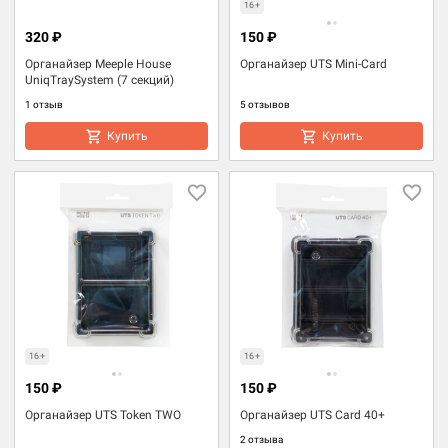
16+
320 ₽
150 ₽
Органайзер Meeple House
Органайзер UTS Mini-Card
UniqTraySystem (7 секций)
1 отзыв
5 отзывов
Купить
Купить
16+
16+
150 ₽
150 ₽
Органайзер UTS Token TWO
Органайзер UTS Card 40+
2 отзыва