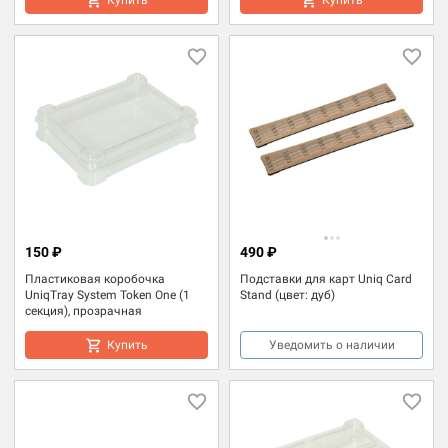
150 ₽
490 ₽
Пластиковая коробочка
Подставки для карт Uniq Card
UniqTray System Token One (1
Stand (цвет: дуб)
секция), прозрачная
Купить
Уведомить о наличии