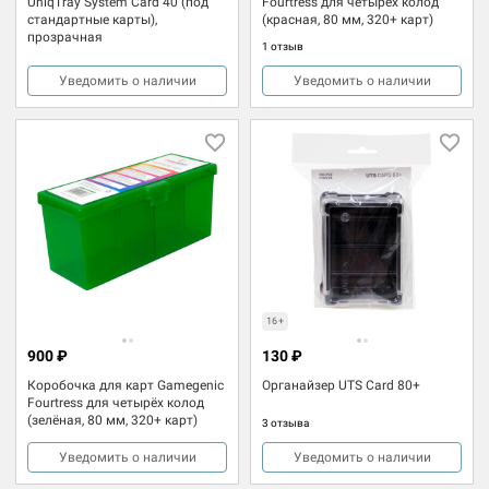
UniqTray System Card 40 (под
Fourtress для четырёх колод
стандартные карты),
(красная, 80 мм, 320+ карт)
прозрачная
1 отзыв
Уведомить о наличии
Уведомить о наличии
16+
900 ₽
130 ₽
Коробочка для карт Gamegenic
Органайзер UTS Card 80+
Fourtress для четырёх колод
(зелёная, 80 мм, 320+ карт)
3 отзыва
Уведомить о наличии
Уведомить о наличии