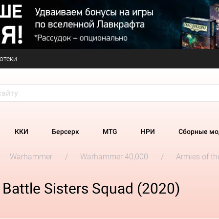
отеки
ККИ
Берсерк
MTG
НРИ
Сборные мо
Warhammer
Warhammer 40,000
Armies of t
Battle Sisters Squad (2020)