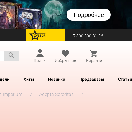
Подробнее
+7 800 500-31-36
перейти на Zvezda
Войти
Избранное
Корзина
дели
Хиты
Новинки
Предзаказы
Статьи
he Imperium
Adepta Sororitas