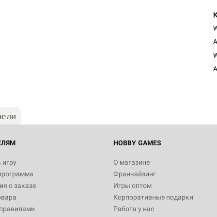
A
W
A
рели
ЕЛЯМ
HOBBY GAMES
 игру
О магазине
программа
Франчайзинг
я о заказе
Игры оптом
овара
Корпоративные подарки
 правилами
Работа у нас