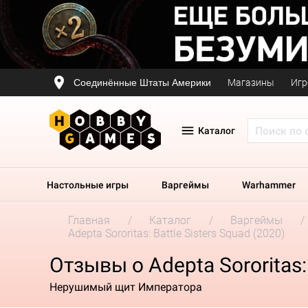
Соединённые Штаты Америки
Магазины
Игр
Каталог
Настольные игры
Варгеймы
Warhammer
Главная
Каталог
Варгеймы
Adepta Sororitas: Battle Sisters Squad (2020)
Отзывы о Adepta Sororitas: 
Нерушимый щит Императора