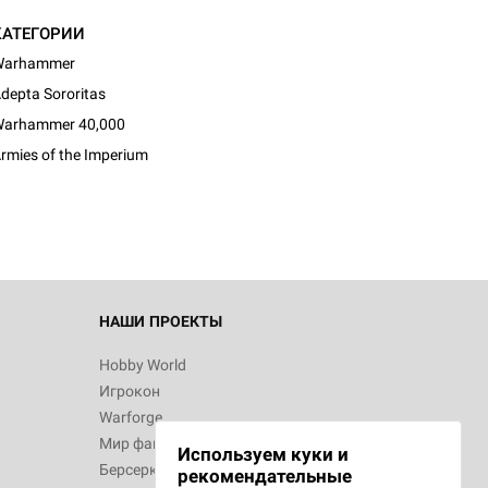
КАТЕГОРИИ
Warhammer
depta Sororitas
arhammer 40,000
rmies of the Imperium
НАШИ ПРОЕКТЫ
Hobby World
Игрокон
Warforge
Мир фантастики
Используем куки и
Берсерк
рекомендательные