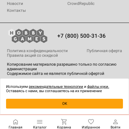
Новости
CrowdRepublic
Контакты
+7 (800) 500-31-36
Политика конфиденциальности
Публичная оферта
Правила акций со скидкой
Копирование материалов разрешено только по согласию
администрации
Содержимое сайта не является публичной офертой
На сайте Hobby Games применяются
рекомендательные
технологии
.
Используем
рекомендательные технологии
и
файлы куки.
Оставаясь с нами, вы соглашаетесь на их применение
Уведомить о наличии
OK
Главная
Каталог
Корзина
Избранное
Войти