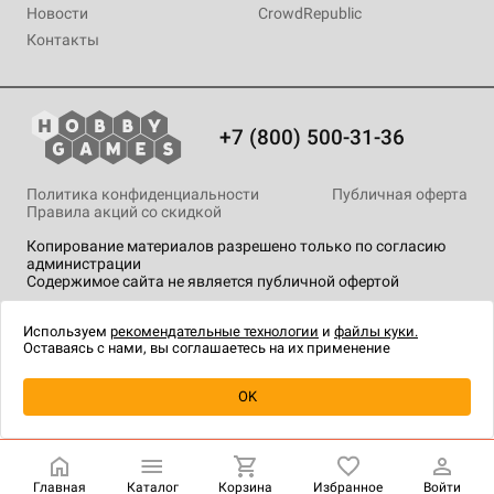
Новости
CrowdRepublic
Контакты
+7 (800) 500-31-36
Политика конфиденциальности
Публичная оферта
Правила акций со скидкой
Копирование материалов разрешено только по согласию
администрации
Содержимое сайта не является публичной офертой
На сайте Hobby Games применяются
рекомендательные
технологии
.
Используем
рекомендательные технологии
и
файлы куки.
Оставаясь с нами, вы соглашаетесь на их применение
Уведомить о наличии
OK
Главная
Каталог
Корзина
Избранное
Войти