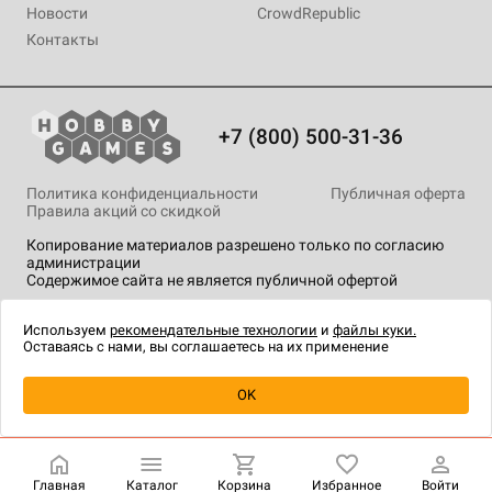
Новости
CrowdRepublic
Контакты
+7 (800) 500-31-36
Политика конфиденциальности
Публичная оферта
Правила акций со скидкой
Копирование материалов разрешено только по согласию
администрации
Содержимое сайта не является публичной офертой
На сайте Hobby Games применяются
рекомендательные
технологии
.
Используем
рекомендательные технологии
и
файлы куки.
Оставаясь с нами, вы соглашаетесь на их применение
OK
Купить
| 1 490 ₽
Главная
Каталог
Корзина
Избранное
Войти