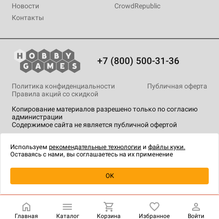
Новости
CrowdRepublic
Контакты
+7 (800) 500-31-36
Политика конфиденциальности
Публичная оферта
Правила акций со скидкой
Копирование материалов разрешено только по согласию
администрации
Содержимое сайта не является публичной офертой
На сайте Hobby Games применяются
рекомендательные
технологии
.
Используем
рекомендательные технологии
и
файлы куки.
Оставаясь с нами, вы соглашаетесь на их применение
Уведомить о наличии
OK
Главная
Каталог
Корзина
Избранное
Войти