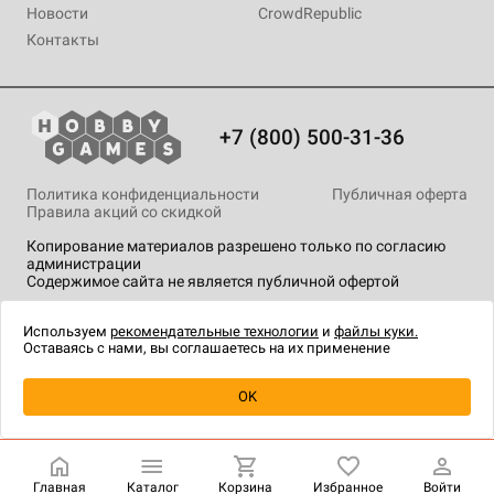
Новости
CrowdRepublic
Контакты
+7 (800) 500-31-36
Политика конфиденциальности
Публичная оферта
Правила акций со скидкой
Копирование материалов разрешено только по согласию
администрации
Содержимое сайта не является публичной офертой
На сайте Hobby Games применяются
рекомендательные
технологии
.
Используем
рекомендательные технологии
и
файлы куки.
Оставаясь с нами, вы соглашаетесь на их применение
Уведомить о наличии
OK
Главная
Каталог
Корзина
Избранное
Войти