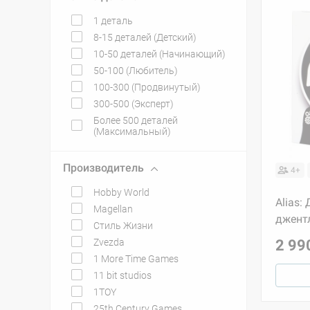
1 деталь
8-15 деталей (Детский)
10-50 деталей (Начинающий)
50-100 (Любитель)
100-300 (Продвинутый)
300-500 (Эксперт)
Более 500 деталей
(Максимальный)
Производитель
4+
Hobby World
Alias:
Magellan
джент
Стиль Жизни
Zvezda
2 99
1 More Time Games
11 bit studios
1TOY
25th Century Games