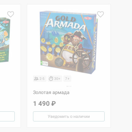
2-5
30+
7+
Золотая армада
1 490 ₽
Уведомить о наличии