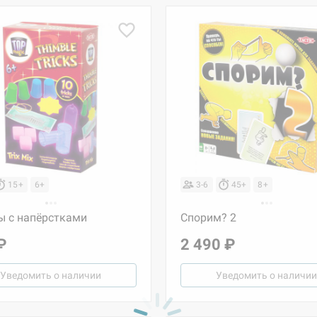
15+
6+
3-6
45+
8+
ы с напёрстками
Спорим? 2
₽
2 490 ₽
Уведомить о наличии
Уведомить о наличии