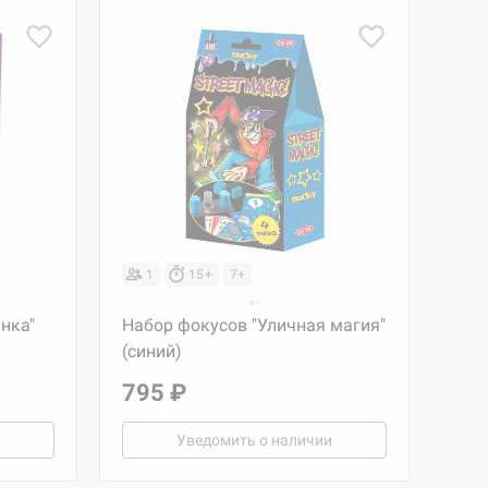
1
15+
7+
нка"
Набор фокусов "Уличная магия"
(синий)
795 ₽
Уведомить о наличии