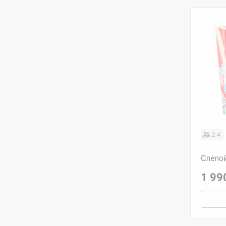
2-4
Слепо
1 99