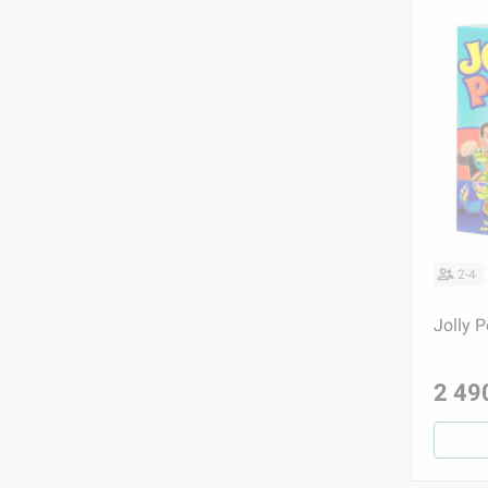
2-4
Jolly P
2 49