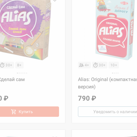
30+
8+
4+
30+
10+
 Сделай сам
Alias: Original (компактна
версия)
0 ₽
790 ₽
Купить
Уведомить о наличии