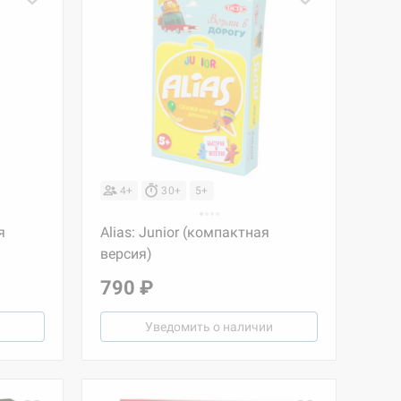
4+
30+
5+
я
Alias: Junior (компактная
версия)
790 ₽
Уведомить о наличии