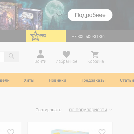
Подробнее
+7 800 500-31-36
перейти на Zvezda
Войти
Избранное
Корзина
дели
Хиты
Новинки
Предзаказы
Статьи
по популярности
Сортировать: