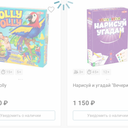
15+
5+
3+
45+
12+
olly
Нарисуй и угадай "Вечери
0 ₽
1 150 ₽
Уведомить о наличии
Уведомить о наличии