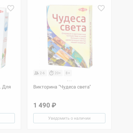
2-6
20+
8+
. Для
Викторина "Чудеса света"
1 490 ₽
Уведомить о наличии