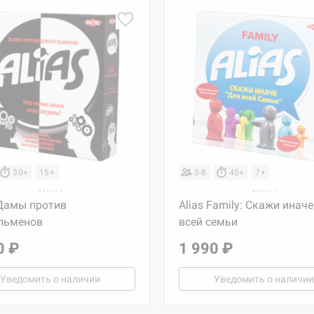
30+
15+
3-8
45+
7+
 Дамы против
Alias Family: Скажи иначе
льменов
всей семьи
0 ₽
1 990 ₽
Уведомить о наличии
Уведомить о наличии