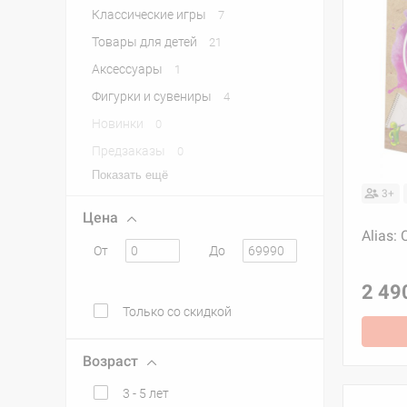
Классические игры
7
Товары для детей
21
Аксессуары
1
Фигурки и сувениры
4
Новинки
0
Предзаказы
0
Показать ещё
3+
Цена
Alias:
От
До
2 49
Только со скидкой
Возраст
3 - 5 лет