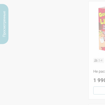
Просмотренные
2-4
Не ра
1 99