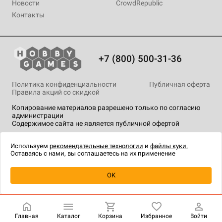
Новости
CrowdRepublic
Контакты
+7 (800) 500-31-36
Политика конфиденциальности
Публичная оферта
Правила акций со скидкой
Копирование материалов разрешено только по согласию
администрации
Содержимое сайта не является публичной офертой
На сайте Hobby Games применяются
рекомендательные
технологии
.
Используем
рекомендательные технологии
и
файлы куки.
Оставаясь с нами, вы соглашаетесь на их применение
Уведомить о наличии
OK
Главная
Каталог
Корзина
Избранное
Войти