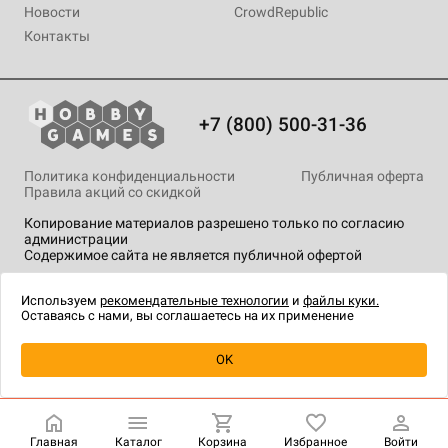
Новости
CrowdRepublic
Контакты
+7 (800) 500-31-36
Политика конфиденциальности
Публичная оферта
Правила акций со скидкой
Копирование материалов разрешено только по согласию
администрации
Содержимое сайта не является публичной офертой
На сайте Hobby Games применяются
рекомендательные
технологии
.
Используем
рекомендательные технологии
и
файлы куки.
Оставаясь с нами, вы соглашаетесь на их применение
Уведомить о наличии
OK
Главная
Каталог
Корзина
Избранное
Войти