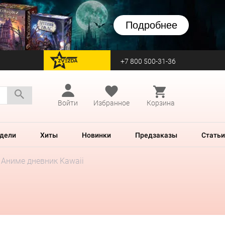
Подробнее
+7 800 500-31-36
перейти на Zvezda
Войти
Избранное
Корзина
дели
Хиты
Новинки
Предзаказы
Статьи
Аниме дневник Kawaii