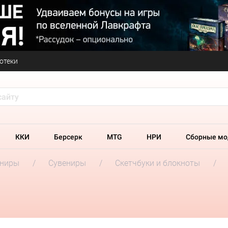
отеки
ККИ
Берсерк
MTG
НРИ
Сборные мо
ениры
Сувениры
Скетчбуки и блокноты