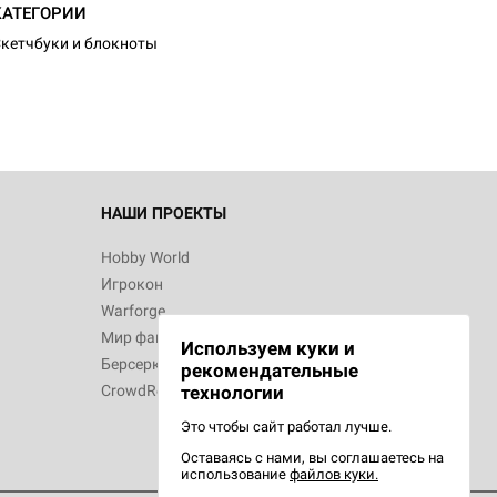
d Журнал
КАТЕГОРИИ
к: Братья
кетчбуки и блокноты
d Звёздные
НАШИ ПРОЕКТЫ
Hobby World
Игрокон
d Сумерки
Warforge
: Грозовой
Мир фантастики
Используем куки и
Берсерк
рекомендательные
CrowdRepublic
технологии
Это чтобы сайт работал лучше.
Оставаясь с нами, вы соглашаетесь на
d Ужас
использование
файлов куки.
орой сезон