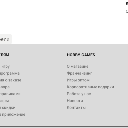
Настольная игра Hobby Worl
"Мир фантастики. Спецвыпус
Стругацкие"
С
1 490
рели
Настольная игра Hobby Worl
империи: Боевая тревога
799
ЕЛЯМ
HOBBY GAMES
 игру
О магазине
программа
Франчайзинг
Настольная игра Hobby Worl
я о заказе
Игры оптом
империи. Четвёртая редакция
овара
Корпоративные подарки
Рубеж
12 990
 правилами
Работа у нас
игры
Новости
з скидки
Контакты
е приложение
Настольная игра Hobby Worl
Аркхэма. Карточная игра: Вт