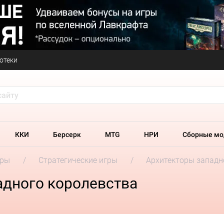
отеки
ККИ
Берсерк
MTG
НРИ
Сборные мо
гры
Стратегические игры
Архитекторы западн
адного королевства