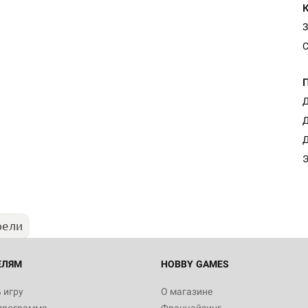
З
С
Д
Д
Д
Э
рели
ЕЛЯМ
HOBBY GAMES
 игру
О магазине