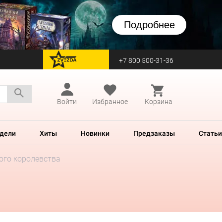
Подробнее
+7 800 500-31-36
перейти на Zvezda
Войти
Избранное
Корзина
дели
Хиты
Новинки
Предзаказы
Статьи
ого королевства