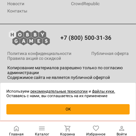
Новости
CrowdRepublic
Контакты
+7 (800) 500-31-36
Политика конфиденциальности
Публичная оферта
Правила акций со скидкой
Копирование материалов разрешено только по согласию
администрации
Содержимое сайта не является публичной офертой
На сайте Hobby Games применяются
рекомендательные
технологии
.
Используем
рекомендательные технологии
и
файлы куки.
Оставаясь с нами, вы соглашаетесь на их применение
Уведомить о наличии
OK
Главная
Каталог
Корзина
Избранное
Войти