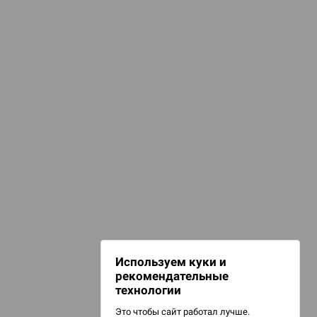
КАТЕГОРИИ
ашни для кубиков
d Монстры
гральные кубики
игурки и сувениры
 Зомбицид:
НАШИ ПРОЕКТЫ
Hobby World
Игрокон
 Берсерк.
Warforge
в
Мир фантастики
Используем куки и
Берсерк
рекомендательные
CrowdRepublic
технологии
Это чтобы сайт работал лучше.