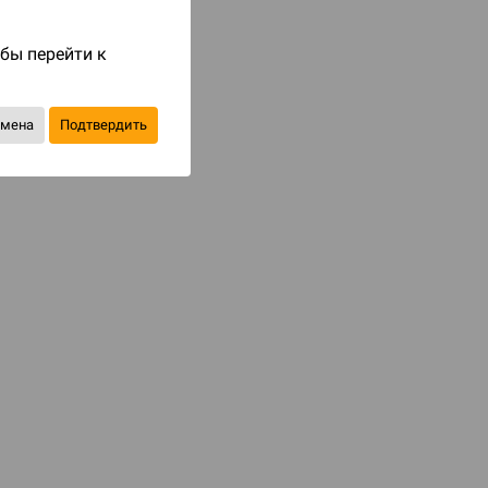
Код товара: 73165
750 ₽
обы перейти к
до 75
бонусов на следующие покупки
тмена
Подтвердить
Купить
В избранное