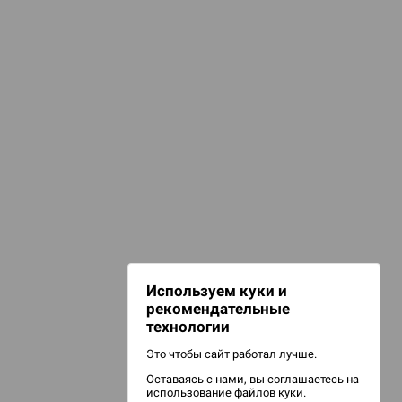
КАТЕГОРИИ
d Монстры
ашни для кубиков
гральные кубики
игурки и сувениры
 Зомбицид:
НАШИ ПРОЕКТЫ
Hobby World
Игрокон
 Берсерк.
Warforge
в
Мир фантастики
Используем куки и
Берсерк
рекомендательные
CrowdRepublic
технологии
Это чтобы сайт работал лучше.
Оставаясь с нами, вы соглашаетесь на
d Ужас
использование
файлов куки.
орой сезон