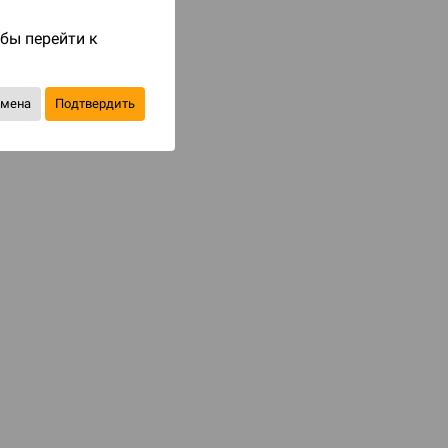
Код товара: 57515
обы перейти к
790 ₽
до 79
бонусов на следующие покупки
тмена
Подтвердить
Купить
В избранное