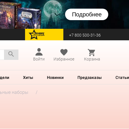
Подробнее
+7 800 500-31-36
перейти на Zvezda
Войти
Избранное
Корзина
дели
Хиты
Новинки
Предзаказы
Статьи
ьные наборы