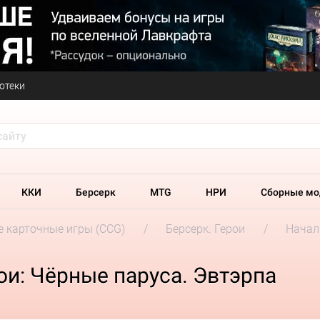
отеки
ККИ
Берсерк
MTG
НРИ
Сборные мо
 карточные игры (CCG)
Берсерк. Герои
Начал
ои: Чёрные паруса. Эвтэрпа