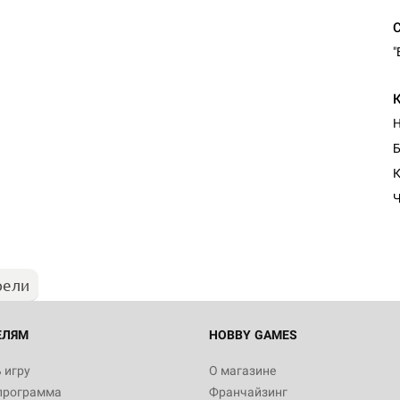
"
Б
К
Ч
рели
ЕЛЯМ
HOBBY GAMES
 игру
О магазине
программа
Франчайзинг