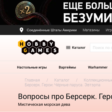
Соединённые Штаты Америки
Магазины
Игр
Каталог
Настольные игры
Варгеймы
Warhammer
Главная
Каталог
Коллекционные
Берсерк. Герои: Чёрные паруса. Эвтэрпа
Вопросы про Берсерк. Гер
Мистическая морская дева