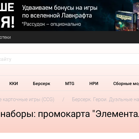
отеки
ККИ
Берсерк
MTG
НРИ
Сборные мо
 карточные игры (CCG)
Берсерк. Герои. Дуэльные н
 наборы: промокарта "Элемента