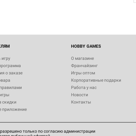
1 490
Настольная игра Hobby Worl
империи: Боевая тревога
799
ЕЛЯМ
HOBBY GAMES
 игру
О магазине
программа
Франчайзинг
Настольная игра Hobby Worl
я о заказе
Игры оптом
империи. Четвёртая редакция
овара
Корпоративные подарки
Рубеж
12 990
 правилами
Работа у нас
игры
Новости
з скидки
Контакты
е приложение
Настольная игра Zvezda Рос
атомная подводная лодка "Ю
Долгорукий" проекта "Борей"
1 999
разрешено только по согласию администрации