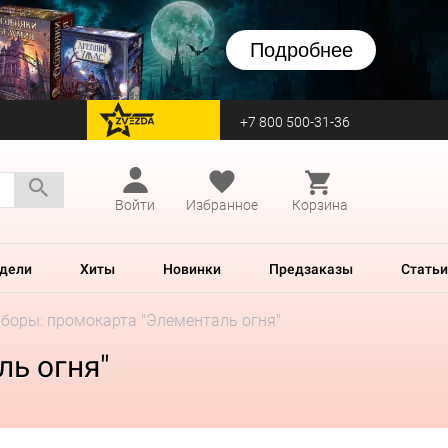
Подробнее
+7 800 500-31-36
перейти на Zvezda
Войти
Избранное
Корзина
дели
Хиты
Новинки
Предзаказы
Статьи
аборы: промокарта "Элементаль огня"
ль огня"