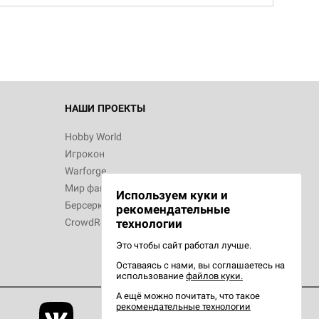
d Звёздные
НАШИ ПРОЕКТЫ
Hobby World
Игрокон
d Сумерки
Warforge
: Грозовой
Мир фантастики
Используем куки и
Берсерк
рекомендательные
CrowdRepublic
технологии
Это чтобы сайт работал лучше.
сийская
Оставаясь с нами, вы соглашаетесь на
рий
использование
файлов куки.
А ещё можно почитать, что такое
рекомендательные технологии