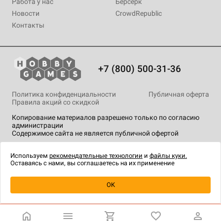
Работа у нас
Берсерк
Новости
CrowdRepublic
Контакты
+7 (800) 500-31-36
Политика конфиденциальности
Публичная оферта
Правила акций со скидкой
Копирование материалов разрешено только по согласию
администрации
Содержимое сайта не является публичной офертой
На сайте Hobby Games применяются
рекомендательные
технологии
.
Используем
рекомендательные технологии
и
файлы куки.
Оставаясь с нами, вы соглашаетесь на их применение
Товар снят с продажи
OK