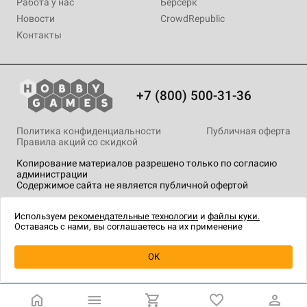
Работа у нас
Берсерк
Новости
CrowdRepublic
Контакты
+7 (800) 500-31-36
Политика конфиденциальности
Публичная оферта
Правила акций со скидкой
Копирование материалов разрешено только по согласию
администрации
Содержимое сайта не является публичной офертой
На сайте Hobby Games применяются
рекомендательные
технологии
.
Используем
рекомендательные технологии
и
файлы куки.
Оставаясь с нами, вы соглашаетесь на их применение
Уведомить о наличии
OK