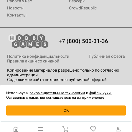
Работа у нас
Берсерк
Новости
CrowdRepublic
Контакты
+7 (800) 500-31-36
Политика конфиденциальности
Публичная оферта
Правила акций со скидкой
Копирование материалов разрешено только по согласию
администрации
Содержимое сайта не является публичной офертой
На сайте Hobby Games применяются
рекомендательные
технологии
.
Используем
рекомендательные технологии
и
файлы куки.
Оставаясь с нами, вы соглашаетесь на их применение
Уведомить о наличии
OK