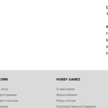
"
Б
К
Р
ЕЛЯМ
HOBBY GAMES
 игру
О магазине
программа
Франчайзинг
я о заказе
Игры оптом
овара
Корпоративные подарки