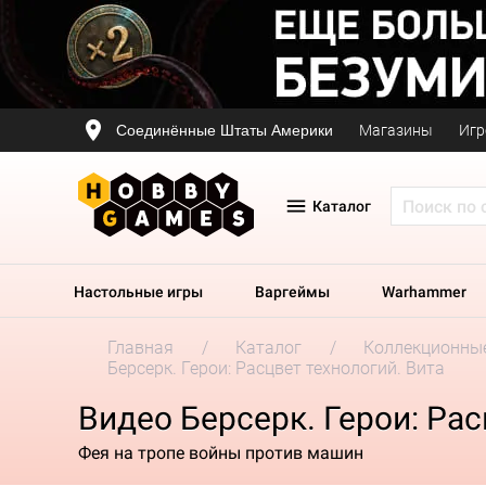
Соединённые Штаты Америки
Магазины
Игр
Каталог
Настольные игры
Варгеймы
Warhammer
Главная
Каталог
Коллекционные
Берсерк. Герои: Расцвет технологий. Вита
Видео Берсерк. Герои: Рас
Фея на тропе войны против машин