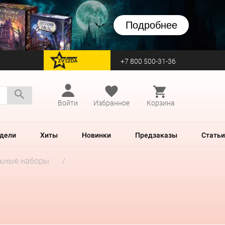
Подробнее
+7 800 500-31-36
перейти на Zvezda
Войти
Избранное
Корзина
дели
Хиты
Новинки
Предзаказы
Статьи
ьные наборы