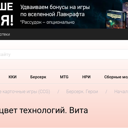
отеки
ККИ
Берсерк
MTG
НРИ
Сборные мо
 карточные игры (CCG)
Берсерк. Герои
Начал
цвет технологий. Вита