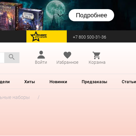
Подробнее
+7 800 500-31-36
перейти на Zvezda
Войти
Избранное
Корзина
дели
Хиты
Новинки
Предзаказы
Статьи
ьные наборы