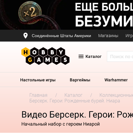
Соединённые Штаты Америки
Магазины
Игр
Каталог
Настольные игры
Варгеймы
Warhammer
Главная
Каталог
Коллекционные
Берсерк. Герои: Рожденные бурей. Ниара
Видео Берсерк. Герои: Ро
Начальный набор с героем Ниарой