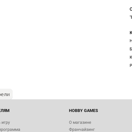
"
Б
К
Р
рели
ЕЛЯМ
HOBBY GAMES
 игру
О магазине
программа
Франчайзинг