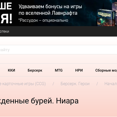
отеки
ККИ
Берсерк
MTG
НРИ
Сборные мо
 карточные игры (CCG)
Берсерк. Герои
Начал
жденные бурей. Ниара