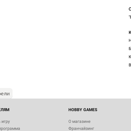
"
Б
К
В
рели
ЕЛЯМ
HOBBY GAMES
 игру
О магазине
программа
Франчайзинг