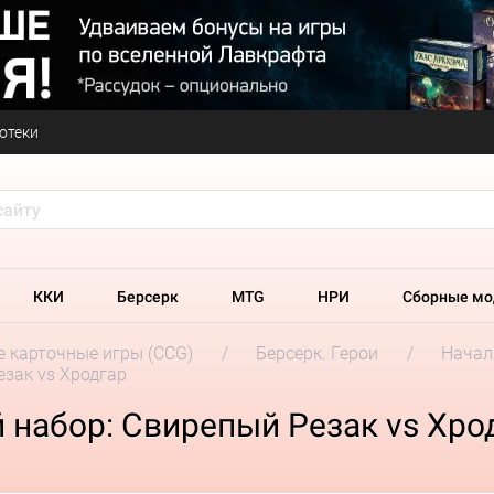
отеки
ККИ
Берсерк
MTG
НРИ
Сборные мо
 карточные игры (CCG)
Берсерк. Герои
Начал
езак vs Хродгар
й набор: Свирепый Резак vs Хро