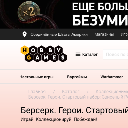
Соединённые Штаты Америки
Магазины
Игр
Каталог
Настольные игры
Варгеймы
Warhammer
Главная
Каталог
Коллекционные
Берсерк. Герои. Стартовый набор: Свирепый Р
Берсерк. Герои. Стартовы
Играй! Коллекционируй! Побеждай!