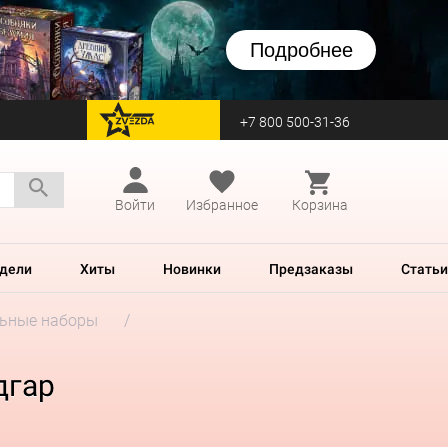
Подробнее
+7 800 500-31-36
перейти на Zvezda
Войти
Избранное
Корзина
дели
Хиты
Новинки
Предзаказы
Статьи
ьные наборы
дгар