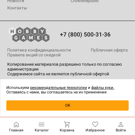
Новости
CrowdRepublic
Контакты
+7 (800) 500-31-36
Политика конфиденциальности
Публичная оферта
Правила акций со скидкой
Копирование материалов разрешено только по согласию
администрации
Содержимое сайта не является публичной офертой
На сайте Hobby Games применяются
рекомендательные
технологии
.
Используем
рекомендательные технологии
и
файлы куки.
Оставаясь с нами, вы соглашаетесь на их применение
Уведомить о наличии
OK
Главная
Каталог
Корзина
Избранное
Войти