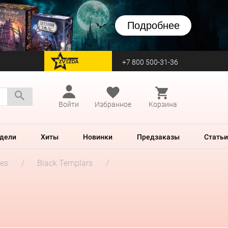
Подробнее
+7 800 500-31-36
перейти на Zvezda
Войти
Избранное
Корзина
дели
Хиты
Новинки
Предзаказы
Статьи
es
Black Templars