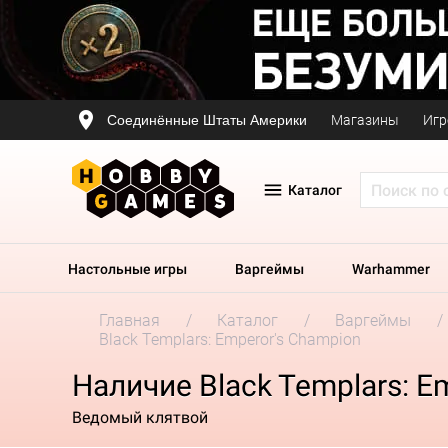
Соединённые Штаты Америки
Магазины
Игр
Каталог
Настольные игры
Варгеймы
Warhammer
Главная
Каталог
Варгеймы
Black Templars: Emperor's Champion
Наличие Black Templars: E
Ведомый клятвой