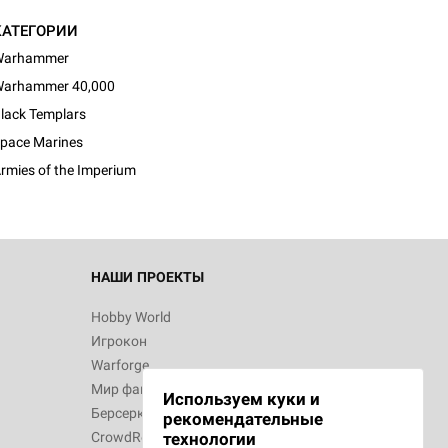
КАТЕГОРИИ
Warhammer
arhammer 40,000
d Монстры
lack Templars
pace Marines
rmies of the Imperium
 Зомбицид:
НАШИ ПРОЕКТЫ
Hobby World
Игрокон
d Ужас
Warforge
Мир фантастики
Используем куки и
Берсерк
рекомендательные
CrowdRepublic
технологии