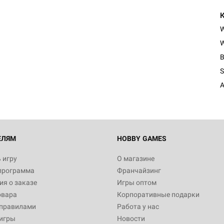
W
Настольная игра Hobby Worl
Египта
B
1 991
S
A
Настольная игра Hobby World
Белая смерть
12 990
ЕЛЯМ
HOBBY GAMES
 игру
О магазине
программа
Франчайзинг
Настольная игра Hobby Worl
я о заказе
Игры оптом
Аркхэма. Карточная игра
овара
Корпоративные подарки
3 490
 правилами
Работа у нас
игры
Новости