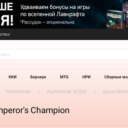
отеки
ККИ
Берсерк
MTG
НРИ
Сборные мо
Warhammer
Warhammer 40,000
Space Marin
mperor's Champion