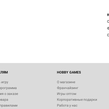
Ф
С
ЕЛЯМ
HOBBY GAMES
 игру
О магазине
программа
Франчайзинг
я о заказе
Игры оптом
овара
Корпоративные подарки
 правилами
Работа у нас