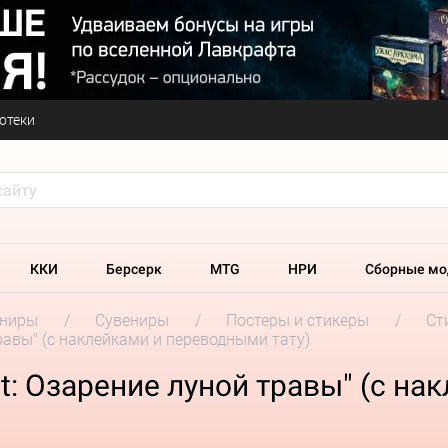
отеки
ККИ
Берсерк
MTG
НРИ
Сборные мо
ениры
Сувениры
Постеры и стикеры
Ст
травы" (с наклейками и переводными тату)
ct: Озарение луной травы" (с н