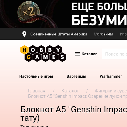
Соединённые Штаты Америки
Магазины
Игр
Каталог
Настольные игры
Варгеймы
Warhammer
Главная
Каталог
Фигурки и сув
Блокнот А5 "Genshin Impact: Озарение луной 
Блокнот А5 "Genshin Impa
тату)
Только ваше