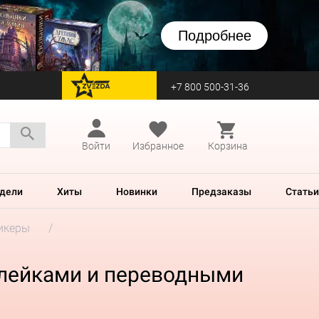
Подробнее
+7 800 500-31-36
перейти на Zvezda
Войти
Избранное
Корзина
дели
Хиты
Новинки
Предзаказы
Статьи
икеры
аклейками и переводными