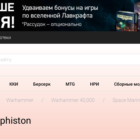
отеки
ККИ
Берсерк
MTG
НРИ
Сборные мо
Warhammer
Warhammer 40,000
Space Marin
phiston