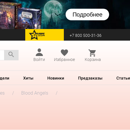
Подробнее
+7 800 500-31-36
перейти на Zvezda
Войти
Избранное
Корзина
дели
Хиты
Новинки
Предзаказы
Статьи
es
Blood Angels