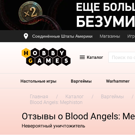
Соединённые Штаты Америки
Магазины
Игр
Каталог
Настольные игры
Варгеймы
Warhammer
Главная
Каталог
Варгеймы
Blood Angels: Mephiston
Отзывы о Blood Angels: Me
Невероятный уничтожитель