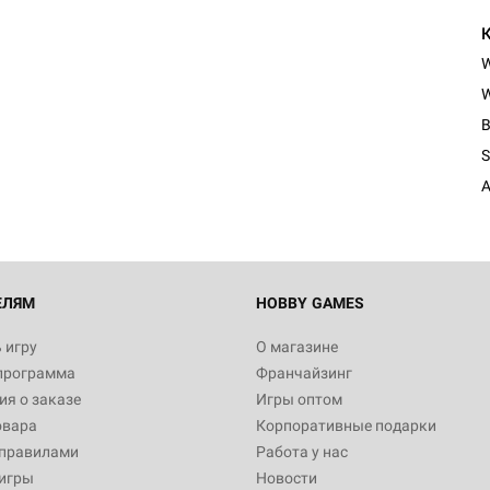
W
B
S
A
ЕЛЯМ
HOBBY GAMES
 игру
О магазине
программа
Франчайзинг
я о заказе
Игры оптом
овара
Корпоративные подарки
 правилами
Работа у нас
игры
Новости