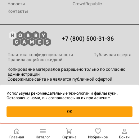
Новости
CrowdRepublic
Контакты
+7 (800) 500-31-36
Политика конфиденциальности
Публичная оферта
Правила акций со скидкой
Копирование материалов разрешено только по согласию
администрации
Содержимое сайта не является публичной офертой
На сайте Hobby Games применяются
рекомендательные
технологии
.
Используем
рекомендательные технологии
и
файлы куки.
Оставаясь с нами, вы соглашаетесь на их применение
Уведомить о наличии
OK
Главная
Каталог
Корзина
Избранное
Войти