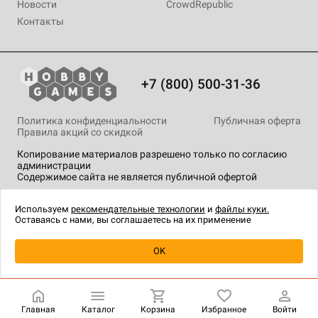
Новости
CrowdRepublic
Контакты
+7 (800) 500-31-36
Политика конфиденциальности
Публичная оферта
Правила акций со скидкой
Копирование материалов разрешено только по согласию
администрации
Содержимое сайта не является публичной офертой
На сайте Hobby Games применяются
рекомендательные
технологии
.
Используем
рекомендательные технологии
и
файлы куки.
Оставаясь с нами, вы соглашаетесь на их применение
Уведомить о наличии
OK
Главная
Каталог
Корзина
Избранное
Войти