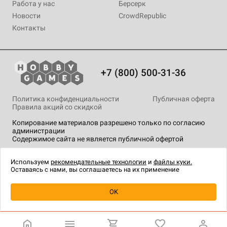
Работа у нас
Берсерк
Новости
CrowdRepublic
Контакты
+7 (800) 500-31-36
Политика конфиденциальности
Публичная оферта
Правила акций со скидкой
Копирование материалов разрешено только по согласию
администрации
Содержимое сайта не является публичной офертой
На сайте Hobby Games применяются
рекомендательные
технологии
.
Используем
рекомендательные технологии
и
файлы куки.
Оставаясь с нами, вы соглашаетесь на их применение
Уведомить о наличии
OK